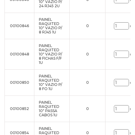
10" VAZIO P/
24 RJ45 2U
PAINEL
RAQUITED
00100846
0
un
10" VAZIO P/
8 RJ45 1U
PAINEL
RAQUITED
00100848
10" VAZIO P/
0
un
8 FICHAS F/F
1U
PAINEL
RAQUITED
00100850
0
un
10" VAZIO P/
8 FO 1U
PAINEL
RAQUITED
00100852
0
un
10" PASSA
CABOS 1U
PAINEL
00100854
RAQUITED
0
un