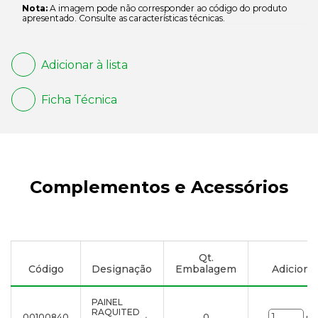
Nota:
A imagem pode não corresponder ao código do produto
apresentado. Consulte as características técnicas.
Adicionar à lista
Ficha Técnica
Complementos e Acessórios
Qt.
Código
Designação
Embalagem
Adicionar
PAINEL
RAQUITED
00100840
0
un