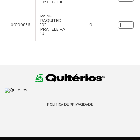
10" CEGO 1U
PAINEL
RAQUITED
00100856
10"
0
un
PRATELEIRA
1U
POLÍTICA DE PRIVACIDADE