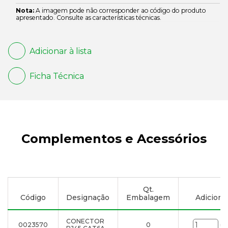
Nota:
A imagem pode não corresponder ao código do produto
apresentado. Consulte as características técnicas.
Adicionar à lista
Ficha Técnica
Complementos e Acessórios
Qt.
Código
Designação
Embalagem
Adicionar
CONECTOR
0023570
0
un