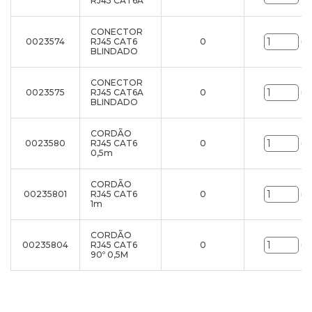
RJ45 CAT6A
CONECTOR
0023574
RJ45 CAT6
0
un
BLINDADO
CONECTOR
0023575
RJ45 CAT6A
0
un
BLINDADO
CORDÃO
0023580
RJ45 CAT6
0
un
0,5m
CORDÃO
00235801
RJ45 CAT6
0
un
1m
CORDÃO
00235804
RJ45 CAT6
0
un
90º 0,5M