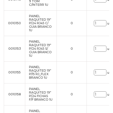
9 TOM
C/INTERR 1U
PAINEL
RAQUITED 19"
0010150
P/24 RJ45 C/
0
uni
GUIA BRANCO
1U
PAINEL
RAQUITED 19"
0010153
P/24 RJ45 S/
0
uni
GUIA BRANCO
1U
PAINEL
RAQUITED 19"
0010155
0
uni
P/15 RJ_FLEX
BRANCO 1U
PAINEL
RAQUITED 19"
0010158
0
uni
P/24 FICHAS
F/F BRANCO 1U
PAINEL