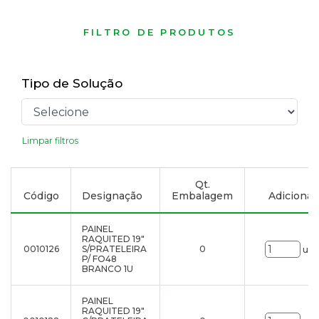
FILTRO DE PRODUTOS
Tipo de Solução
Limpar filtros
Qt.
Código
Designação
Embalagem
Adicionar 
PAINEL
RAQUITED 19"
0010126
S/PRATELEIRA
0
uni
P/ FO48
BRANCO 1U
PAINEL
RAQUITED 19"