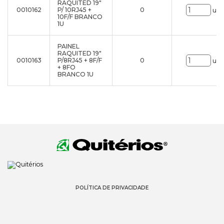
RAQUITED 19"
0010162
P/ 10RJ45 +
0
uni
10F/F BRANCO
1U
PAINEL
RAQUITED 19"
0010163
P/8RJ45 + 8F/F
0
uni
+ 8FO
BRANCO 1U
POLÍTICA DE PRIVACIDADE