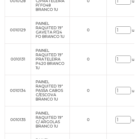
0010128
C/PRATELEIRA
0
uni
P/ FO48
BRANCO 1U
PAINEL
RAQUITED 19"
0010129
0
uni
GAVETA P/24
FO BRANCO 1U
PAINEL
RAQUITED 19"
0010131
PRATELEIRA
0
uni
P420 BRANCO
1U
PAINEL
RAQUITED 19"
0010134
PASSA CABOS
0
uni
C/ESCOVA
BRANCO 1U
PAINEL
RAQUITED 19"
0010135
0
uni
C/ ARGOLAS
BRANCO 1U