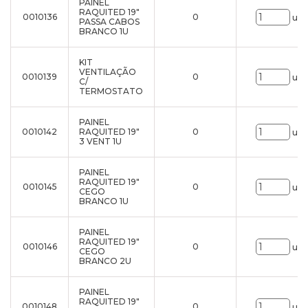
PAINEL
RAQUITED 19"
0010136
0
uni
PASSA CABOS
BRANCO 1U
KIT
VENTILAÇÃO
0010139
0
uni
C/
TERMOSTATO
PAINEL
0010142
RAQUITED 19"
0
uni
3 VENT 1U
PAINEL
RAQUITED 19"
0010145
0
uni
CEGO
BRANCO 1U
PAINEL
RAQUITED 19"
0010146
0
uni
CEGO
BRANCO 2U
PAINEL
RAQUITED 19"
0010148
0
uni