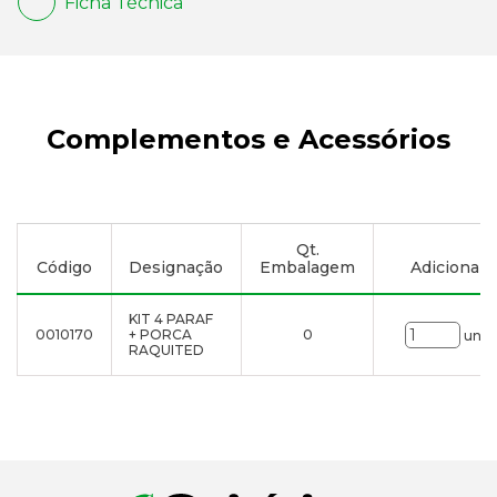
Ficha Técnica
Complementos e Acessórios
Qt.
Código
Designação
Embalagem
Adicionar à
KIT 4 PARAF
0010170
+ PORCA
0
uni.
RAQUITED