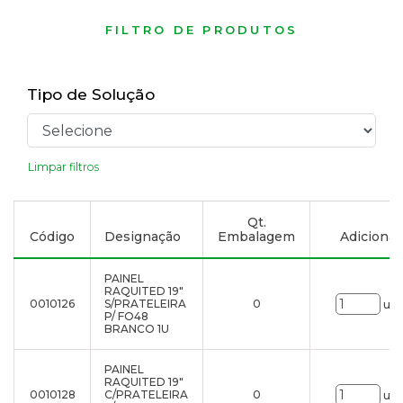
FILTRO DE PRODUTOS
Tipo de Solução
Limpar filtros
Qt.
Código
Designação
Embalagem
Adicionar 
PAINEL
RAQUITED 19"
0010126
S/PRATELEIRA
0
uni
P/ FO48
BRANCO 1U
PAINEL
RAQUITED 19"
0010128
C/PRATELEIRA
0
uni