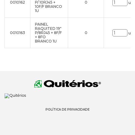
0010162
P/ 10RJ45 +
0
uni
10F/F BRANCO
1U
PAINEL
RAQUITED 19"
0010163
P/8RJ45 + 8F/F
0
uni
+ 8FO
BRANCO 1U
POLÍTICA DE PRIVACIDADE