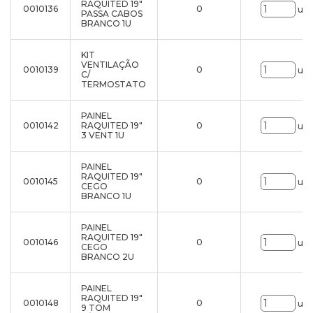
RAQUITED 19"
0010136
0
uni
PASSA CABOS
BRANCO 1U
KIT
VENTILAÇÃO
0010139
0
uni
C/
TERMOSTATO
PAINEL
0010142
RAQUITED 19"
0
uni
3 VENT 1U
PAINEL
RAQUITED 19"
0010145
0
uni
CEGO
BRANCO 1U
PAINEL
RAQUITED 19"
0010146
0
uni
CEGO
BRANCO 2U
PAINEL
RAQUITED 19"
0010148
0
uni
9 TOM