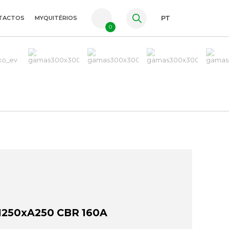
TACTOS
MYQUITÉRIOS
PT
0
FR
ES
EN
250xA250 CBR 160A