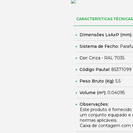
CARACTERÍSTICAS TÉCNICAS
Dimensões LxAxP (mm)
Sistema de Fecho:
Parafu
Cor:
Cinza - RAL 7035
Código Pautal:
85371099
Peso Bruto (Kg):
5.5
Volume (m³):
0.04095
Observações:
Este produto é fornecido
um conjunto equipado e 
normas aplicáveis.
Caixa de contagem com t