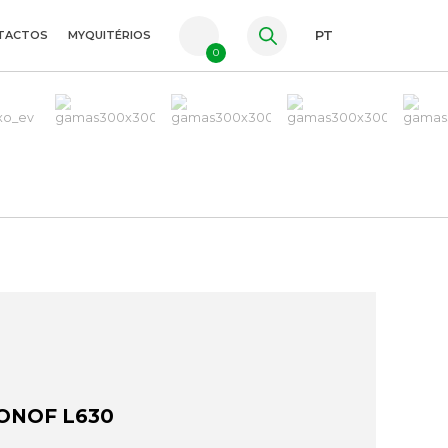
TACTOS
MYQUITÉRIOS
PT
0
FR
ES
EN
MONOF L630