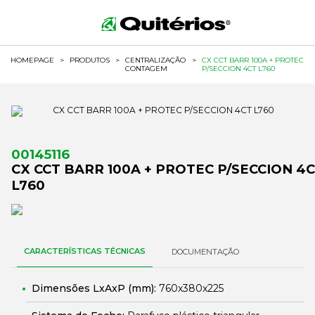
HOMEPAGE
>
PRODUTOS
>
CENTRALIZAÇÃO
>
CX CCT BARR 100A + PROTEC
CONTAGEM
P/SECCION 4CT L760
00145116
CX CCT BARR 100A + PROTEC P/SECCION 4
L760
CARACTERÍSTICAS TÉCNICAS
DOCUMENTAÇÃO
Dimensões LxAxP (mm):
760x380x225