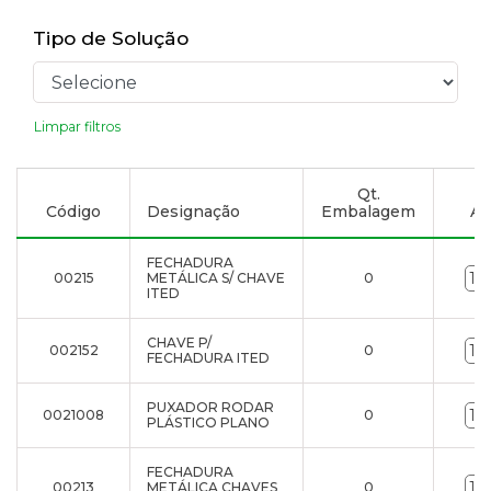
Tipo de Solução
Limpar filtros
Qt.
Código
Designação
Embalagem
Ad
FECHADURA
00215
METÁLICA S/ CHAVE
0
ITED
CHAVE P/
002152
0
FECHADURA ITED
PUXADOR RODAR
0021008
0
PLÁSTICO PLANO
FECHADURA
00213
METÁLICA CHAVES
0