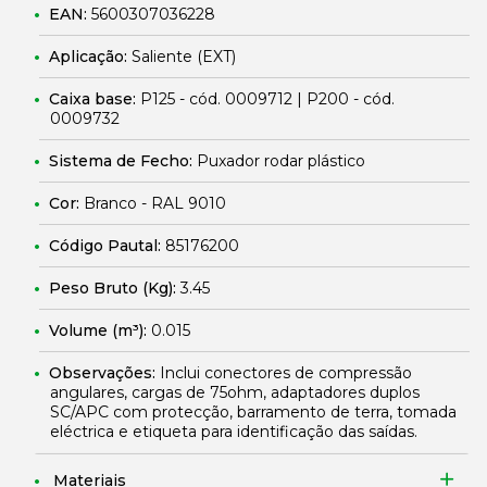
EAN:
5600307036228
Aplicação:
Saliente (EXT)
Caixa base:
P125 - cód. 0009712 | P200 - cód.
0009732
Sistema de Fecho:
Puxador rodar plástico
Cor:
Branco - RAL 9010
Código Pautal:
85176200
Peso Bruto (Kg):
3.45
Volume (m³):
0.015
Observações:
Inclui conectores de compressão
angulares, cargas de 75ohm, adaptadores duplos
SC/APC com protecção, barramento de terra, tomada
eléctrica e etiqueta para identificação das saídas.
Materiais