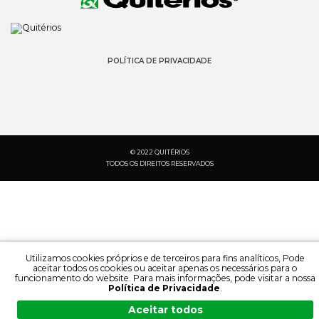
POLÍTICA DE PRIVACIDADE
© 2022 QUITÉRIOS
TODOS OS DIREITOS RESERVADOS
Utilizamos cookies próprios e de terceiros para fins analíticos, Pode
aceitar todos os cookies ou aceitar apenas os necessários para o
funcionamento do website. Para mais informações, pode visitar a nossa
Política de Privacidade
.
PESQUISA:
IDIOMA:
Aceitar todos
DOCUMENTAÇÃO