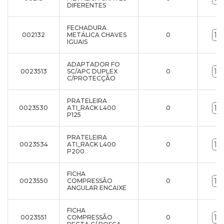
DIFERENTES
FECHADURA
002132
METÁLICA CHAVES
0
IGUAIS
ADAPTADOR FO
0023513
SC/APC DUPLEX
0
C/PROTECÇÃO
PRATELEIRA
0023530
ATI_RACK L400
0
P125
PRATELEIRA
0023534
ATI_RACK L400
0
P200
FICHA
0023550
COMPRESSÃO
0
ANGULAR ENCAIXE
FICHA
0023551
COMPRESSÃO
0