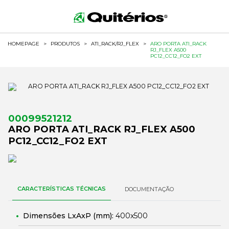
HOMEPAGE
>
PRODUTOS
>
ATI_RACK/RJ_FLEX
>
ARO PORTA ATI_RACK
RJ_FLEX A500
PC12_CC12_FO2 EXT
00099521212
ARO PORTA ATI_RACK RJ_FLEX A500
PC12_CC12_FO2 EXT
CARACTERÍSTICAS TÉCNICAS
DOCUMENTAÇÃO
Dimensões LxAxP (mm):
400x500