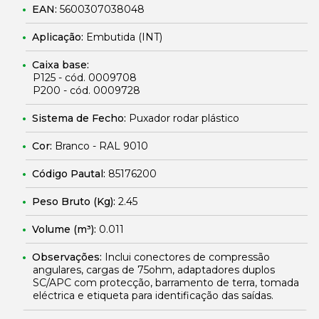
EAN:
5600307038048
Aplicação:
Embutida (INT)
Caixa base:
P125 - cód. 0009708
P200 - cód. 0009728
Sistema de Fecho:
Puxador rodar plástico
Cor:
Branco - RAL 9010
Código Pautal:
85176200
Peso Bruto (Kg):
2.45
Volume (m³):
0.011
Observações:
Inclui conectores de compressão
angulares, cargas de 75ohm, adaptadores duplos
SC/APC com protecção, barramento de terra, tomada
eléctrica e etiqueta para identificação das saídas.