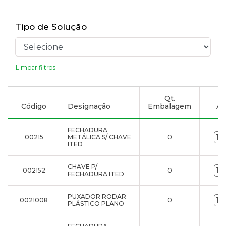
Tipo de Solução
Limpar filtros
Qt.
Código
Designação
Embalagem
Ad
FECHADURA
00215
METÁLICA S/ CHAVE
0
ITED
CHAVE P/
002152
0
FECHADURA ITED
PUXADOR RODAR
0021008
0
PLÁSTICO PLANO