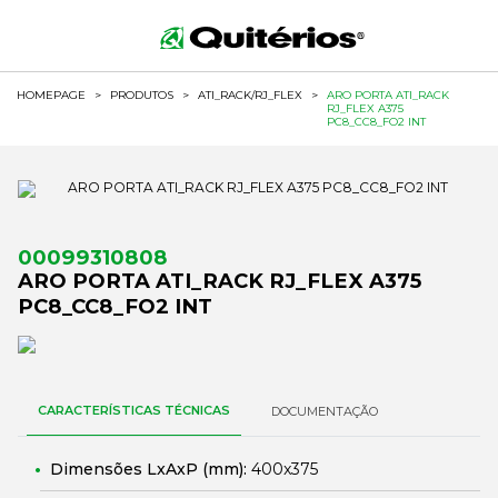
HOMEPAGE
>
PRODUTOS
>
ATI_RACK/RJ_FLEX
>
ARO PORTA ATI_RACK
RJ_FLEX A375
PC8_CC8_FO2 INT
00099310808
ARO PORTA ATI_RACK RJ_FLEX A375
PC8_CC8_FO2 INT
CARACTERÍSTICAS TÉCNICAS
DOCUMENTAÇÃO
Dimensões LxAxP (mm):
400x375