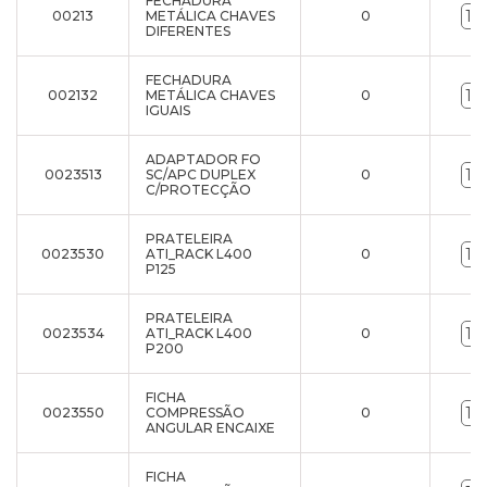
FECHADURA
00213
METÁLICA CHAVES
0
DIFERENTES
FECHADURA
002132
METÁLICA CHAVES
0
IGUAIS
ADAPTADOR FO
0023513
SC/APC DUPLEX
0
C/PROTECÇÃO
PRATELEIRA
0023530
ATI_RACK L400
0
P125
PRATELEIRA
0023534
ATI_RACK L400
0
P200
FICHA
0023550
COMPRESSÃO
0
ANGULAR ENCAIXE
FICHA