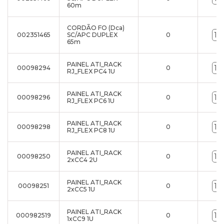
60m
CORDÃO FO (Dca)
002351465
SC/APC DUPLEX
0
65m
PAINEL ATI_RACK
00098294
0
RJ_FLEX PC4 1U
PAINEL ATI_RACK
00098296
0
RJ_FLEX PC6 1U
PAINEL ATI_RACK
00098298
0
RJ_FLEX PC8 1U
PAINEL ATI_RACK
00098250
0
2xCC4 2U
PAINEL ATI_RACK
00098251
0
2xCC5 1U
PAINEL ATI_RACK
000982519
0
1xCC9 1U