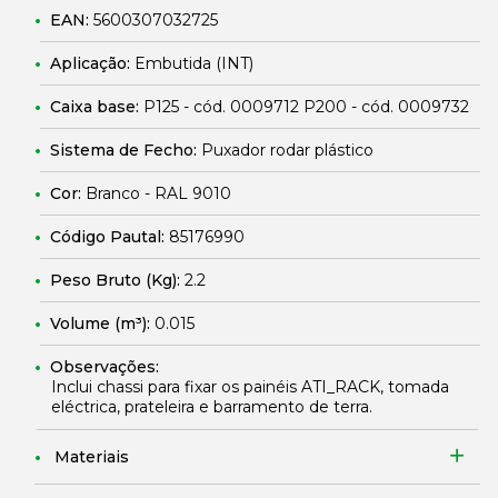
EAN:
5600307032725
Aplicação:
Embutida (INT)
Caixa base:
P125 - cód. 0009712 P200 - cód. 0009732
Sistema de Fecho:
Puxador rodar plástico
Cor:
Branco - RAL 9010
Código Pautal:
85176990
Peso Bruto (Kg):
2.2
Volume (m³):
0.015
Observações:
Inclui chassi para fixar os painéis ATI_RACK, tomada
eléctrica, prateleira e barramento de terra.
Materiais