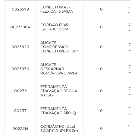
CONECTOR RJ-
0023578
0
FLEX CAT6 SAIDA
CORDÃO RJ45
00235804
0
CAT6 90º 0,5M
ALICATE
0023820
COMPRESSÃO
0
CONECTORES F 90º
ALICATE
0023830
DESCARNAR
0
RG59/RG6/RG7/RG11
FERRAMENTA
00236
CRAVAÇÃO REGUA
0
ATI 3G
FERRAMENTA
00237
0
CRAVAÇÃO S110.IQ
CORDÃO FO (Dca)
0023514
0
SC/APC DUPLEX 2m