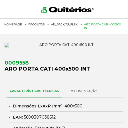
HOMEPAGE
>
PRODUTOS
>
ATI_RACK/RJ_FLEX
>
ARO PORTA CATI 400X500
INT
0009558
ARO PORTA CATI 400x500 INT
CARACTERÍSTICAS TÉCNICAS
DOCUMENTAÇÃO
Dimensões LxAxP (mm):
400x500
EAN:
5600307038512