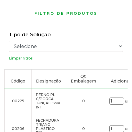
FILTRO DE PRODUTOS
Tipo de Solução
Limpar filtros
Qt.
Código
Designação
Embalagem
Adicionar 
PERNO PL
C/PORCA
00225
0
uni
JUNÇÃO SMX
INT
FECHADURA
TRIANG
00206
PLÁSTICO
0
uni