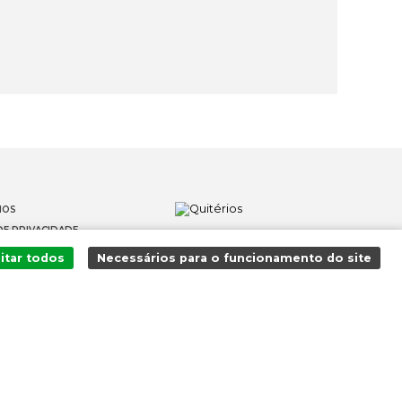
IOS
DE PRIVACIDADE
OS
itar todos
Necessários para o funcionamento do site
 DENÚNCIAS
Adicionado ao carrinho com sucesso!