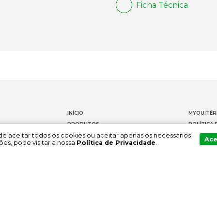
Ficha Técnica
INÍCIO
MYQUITÉR
PRODUTOS
POLÍTICA 
Pode aceitar todos os cookies ou aceitar apenas os necessários
DOCUMENTAÇÃO
CONTACT
Ace
es, pode visitar a nossa
Política de Privacidade
.
SOBRE NÓS
CANAL DE