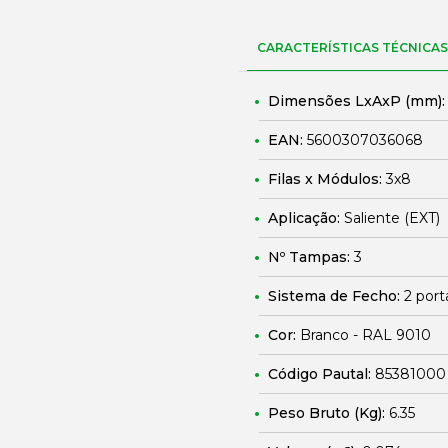
CARACTERÍSTICAS TÉCNICAS
Dimensões LxAxP (mm)
EAN:
5600307036068
Filas x Módulos:
3x8
Aplicação:
Saliente (EXT)
Nº Tampas:
3
Sistema de Fecho:
2 port
Cor:
Branco - RAL 9010
Código Pautal:
85381000
Peso Bruto (Kg):
6.35