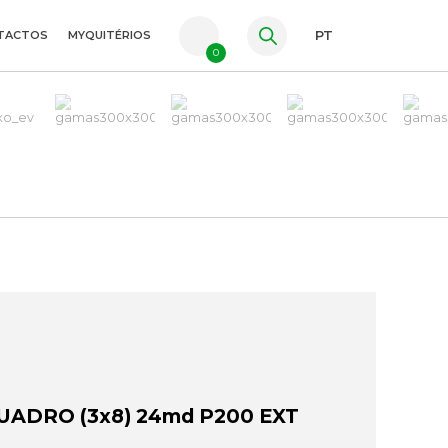
TACTOS
MYQUITÉRIOS
PT
0
FR
ES
EN
UADRO (3x8) 24md P200 EXT