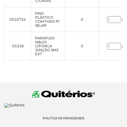
C/CHAVE
PINO
PLÁSTICO
0022724
0
un
COM FURO P/
SELAR
PARAFUSO
M6x20
00226
C/PORCA
0
un
JUNÇÃO SMX
EXT
POLÍTICA DE PRIVACIDADE