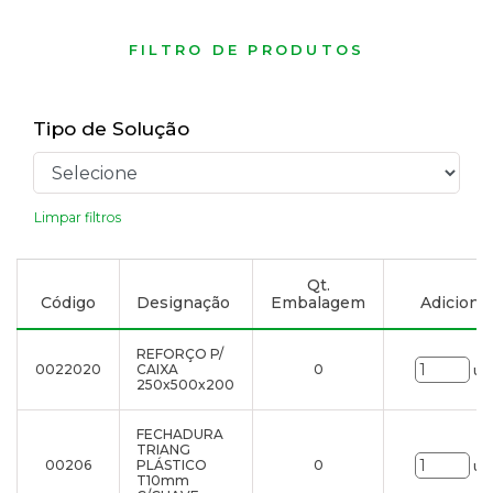
FILTRO DE PRODUTOS
Tipo de Solução
Limpar filtros
Qt.
Código
Designação
Embalagem
Adicionar
REFORÇO P/
0022020
CAIXA
0
un
250x500x200
FECHADURA
TRIANG
00206
PLÁSTICO
0
un
T10mm